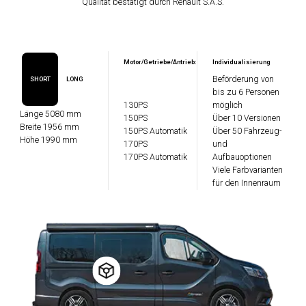
Qualität bestätigt durch Renault S.A.S.
Motor/Getriebe/Antrieb:
Individualisierung
Beförderung von
SHORT
LONG
bis zu 6 Personen
130PS
möglich
Länge 5080 mm
150PS
Über 10 Versionen
Breite 1956 mm
150PS Automatik
Über 50 Fahrzeug-
Höhe 1990 mm
170PS
und
170PS Automatik
Aufbauoptionen
Viele Farbvarianten
für den Innenraum