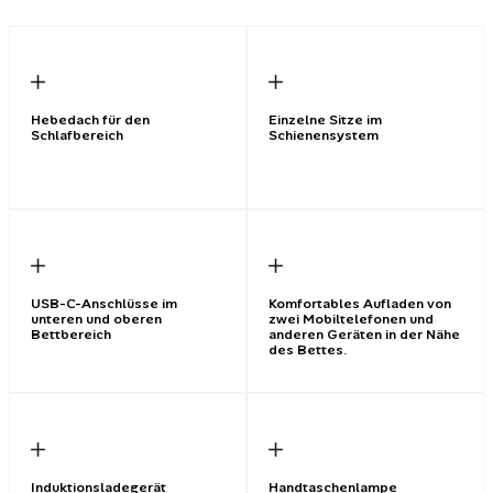
Hebedach für den
Einzelne Sitze im
Schlafbereich
Schienensystem
USB-C-Anschlüsse im
Komfortables Aufladen von
unteren und oberen
zwei Mobiltelefonen und
Bettbereich
anderen Geräten in der Nähe
des Bettes.
Induktionsladegerät
Handtaschenlampe