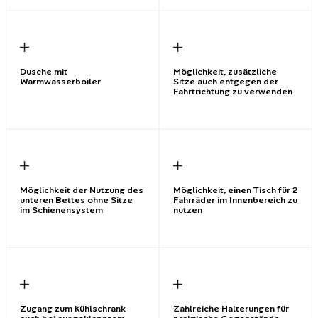
Dusche mit
Möglichkeit, zusätzliche
Warmwasserboiler
Sitze auch entgegen der
Fahrtrichtung zu verwenden
Möglichkeit der Nutzung des
Möglichkeit, einen Tisch für 2
unteren Bettes ohne Sitze
Fahrräder im Innenbereich zu
im Schienensystem
nutzen
Zugang zum Kühlschrank
Zahlreiche Halterungen für