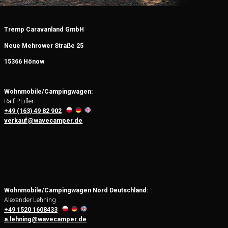
Tremp Caravanland GmbH
Neue Mehrower Straße 25
15366 Hönow
Wohnmobile/Campingwagen:
Ralf P.Eifler
+49 (163) 49 82 902
verkauf@wavecamper.de
Wohnmobile/Campingwagen
Nord Deutschland
:
Alexander Lehning
+49 1520 1608433
a.lehning@wavecamper.de