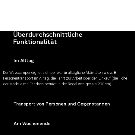
Überdurchschnittliche
Funktionalität
Im Alltag
Der Wavecamper eignet sich perfekt für alltägliche Aktivitäten wie z. B.
Personentransport im Alltag, die Fahrt zur Arbeit oder den Einkauf (die Höhe
der Modelle mit Faltdach beträgt in der Regel weniger als 200 cm).
Transport von Personen und Gegenständen
Ein Familienausflug mit den Großeltern? Oder ein Wochenendausflug mit
Freunden?
Am Wochenende
Der Wavecamper Renault Trafic kann dank optionaler Zusatzsitze
in wenigen Minuten für den Transport von bis zu 6 Personen umgerüstet