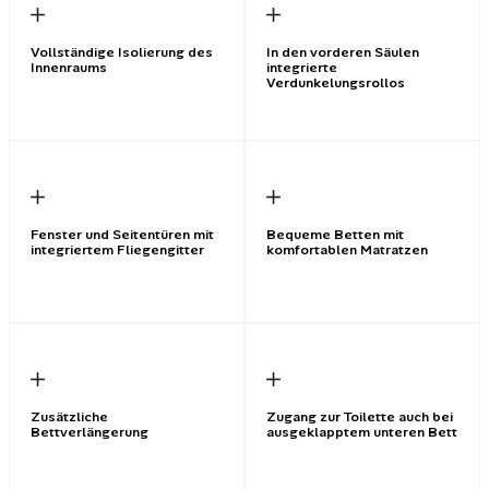
Vollständige Isolierung des
In den vorderen Säulen
Innenraums
integrierte
Verdunkelungsrollos
Fenster und Seitentüren mit
Bequeme Betten mit
integriertem Fliegengitter
komfortablen Matratzen
Zusätzliche
Zugang zur Toilette auch bei
Bettverlängerung
ausgeklapptem unteren Bett