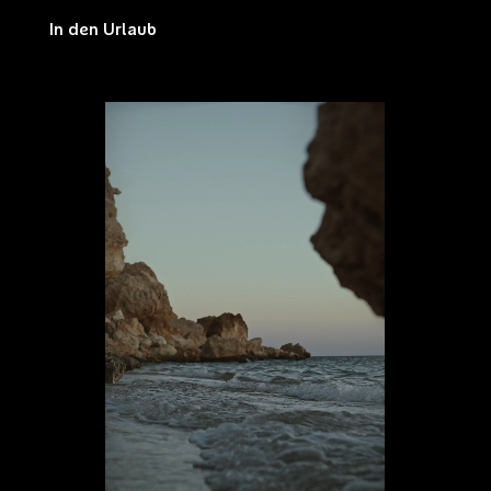
Ein Ausflug in die Berge oder eine Radtour? Oder schwimmen Sie gerne auf
werden.
einem Surfbrett?
In den Urlaub
Dank des freien Bodens und des bis zu 300 cm langen Laderaums
ist der Wavecamper Renault Trafic der perfekte Begleiter für solche Aktivitäten.
Der Wavecamper Renault Trafic eignet sich perfekt für den Urlaub als
vollwertiges Wohnmobil mit vier Schlafplätzen, Schränken, Standheizung und
zusätzlicher Elektroinstallation. Mit einem so ausgestatteten Wohnmobil
können Sie jederzeit und überall sicher in den Urlaub fahren. Unabhängig
davon, wo Sie mit dem Wavecamper Renault Trafic Halt machen, werden Sie
sich wie zu Hause fühlen – komfortabel und sicher. Im Inneren finden Sie
bequeme Betten für 4 Personen, einen komfortablen Wohnbereich, eine
funktionale Küche, eine Standheizung sowie Stromanschluss und optional eine
Toilette.