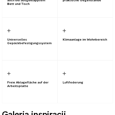
auch bei ausgeklapptem
praktische Gegenstände
Bett und Tisch
Universelles
Klimaanlage im Wohnbereich
Gepäckbefestigungssystem
Freie Ablagefläche auf der
Luftfederung
Arbeitsplatte
Galeria inspiracji